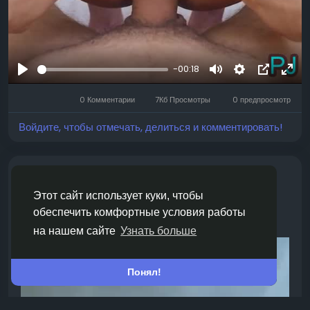
-00:18
Воспроизвести
Mute
Settings
Изображ
Full
0 Комментарии
7Кб Просмотры
0 предпросмотр
профиля
Войдите, чтобы отмечать, делиться и комментировать!
добавлена новая статья
skankhub
месяц назад
Этот сайт использует куки, чтобы
обеспечить комфортные условия работы
POV blowjob
на нашем сайте
Узнать больше
Понял!