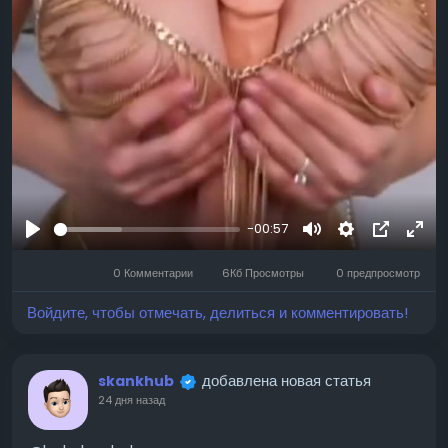
-00:57
Воспроизвести
Mute
Settings
Изображ
Full
0 Комментарии
6Кб Просмотры
0 предпросмотр
профиля
Войдите, чтобы отмечать, делиться и комментировать!
добавлена новая статья
skankhub
24 дня назад