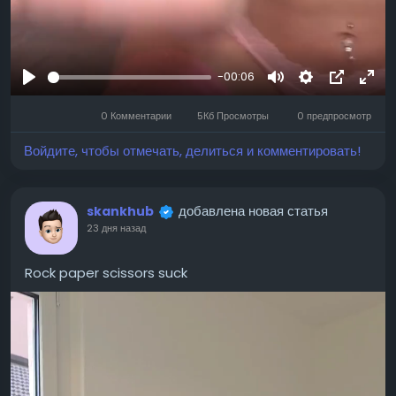
-00:06
Воспроизвести
Mute
Settings
Изображ
Full
0 Комментарии
5Кб Просмотры
0 предпросмотр
профиля
Войдите, чтобы отмечать, делиться и комментировать!
добавлена новая статья
skankhub
23 дня назад
Rock paper scissors suck