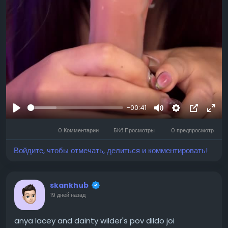
-00:41
Воспроизвести
Mute
Settings
Изображ
Full
0 Комментарии
5Кб Просмотры
0 предпросмотр
профиля
Войдите, чтобы отмечать, делиться и комментировать!
skankhub
19 дней назад
anya lacey and dainty wilder's pov dildo joi