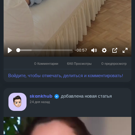
-00:57
Воспроизвести
Mute
Settings
Изображ
Full
0 Комментарии
6Кб Просмотры
0 предпросмотр
профиля
Войдите, чтобы отмечать, делиться и комментировать!
добавлена новая статья
skankhub
24 дня назад