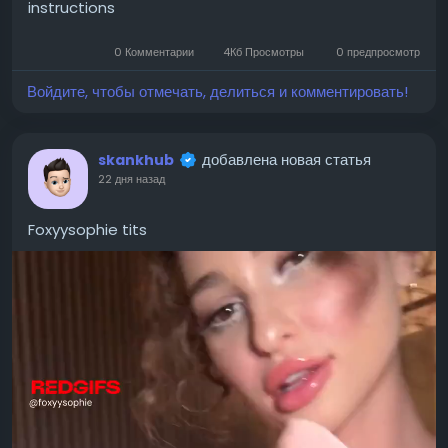
instructions
-21:14
Play
Unmute
Settings
PIP
Ente
Play
0 Комментарии
4Кб Просмотры
0 предпросмотр
full
Войдите, чтобы отмечать, делиться и комментировать!
добавлена новая статья
skankhub
22 дня назад
Foxyysophie tits