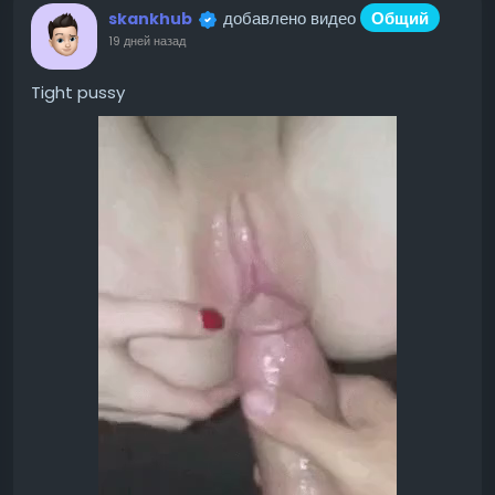
добавлено видео
Общий
skankhub
19 дней назад
Tight pussy