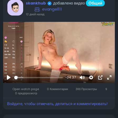
добавлено видео
Общий
skankhub
evangel111
12 дней назад
-04:37
Воспроизвести
Mute
Settings
Изображ
Full
Open watch page
0 Комментарии
3Кб Просмотры
профиля
9
0 предпросмотр
Войдите, чтобы отмечать, делиться и комментировать!