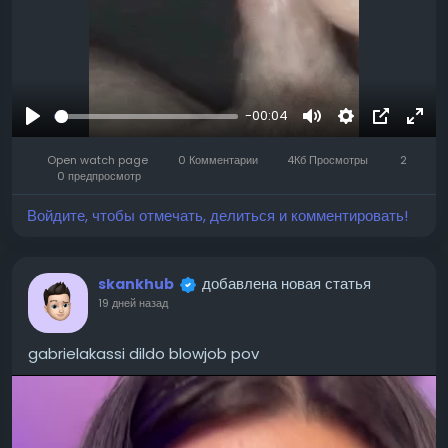
-00:04
Воспроизвести
Mute
Settings
Изображ
Full
Open watch page
0 Комментарии
4Кб Просмотры
профиля
2
0 предпросмотр
Войдите, чтобы отмечать, делиться и комментировать!
добавлена новая статья
skankhub
19 дней назад
gabrielakassi dildo blowjob pov