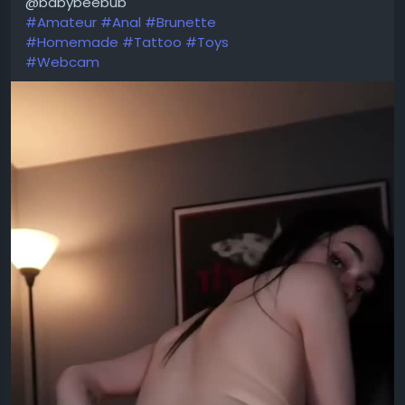
@babybeebub
#Amateur
#Anal
#Brunette
#Homemade
#Tattoo
#Toys
#Webcam