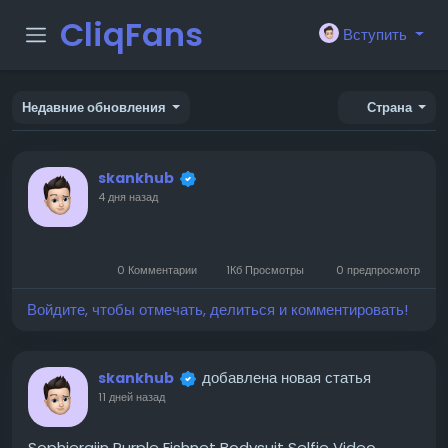
CliqFans
Вступить
Недавние обновления
Страна
skankhub
4 дня назад
-28:08
Play
Unmute
Settings
PIP
Ente
Play
0 Комментарии
1Кб Просмотры
0 предпросмотр
full
Войдите, чтобы отмечать, делиться и комментировать!
добавлена новая статья
skankhub
11 дней назад
Sophieraiin Purple Fishnet Bodysuit Selfie Video