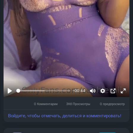
-00:44
Воспроизвести
Mute
Settings
Изображ
Full
0 Комментарии
3Кб Просмотры
0 предпросмотр
профиля
Войдите, чтобы отмечать, делиться и комментировать!