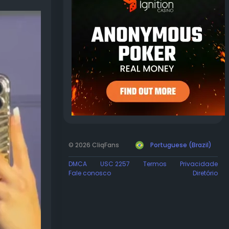
© 2026 CliqFans
Portuguese (Brazil)
DMCA
USC 2257
Termos
Privacidade
Fale conosco
Diretório