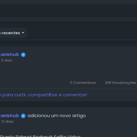
 recentes
kankhub
 5 dias
-28:10
Unmute
Play
0 Comentários
2KB Visualizaçõe
n para curtir, compartilhar e comentar!
adicionou um novo artigo
kankhub
 12 dias
 Purple Fishnet Bodysuit Selfie Video