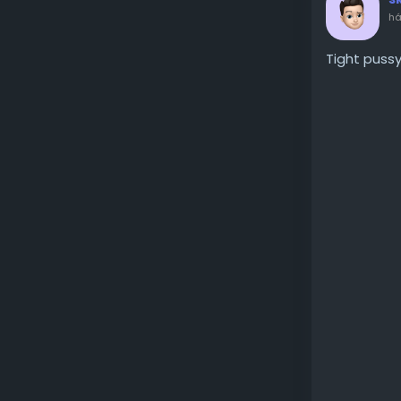
há
Tight puss