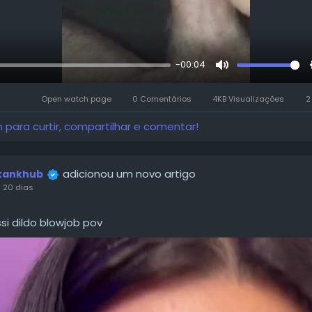
-00:04
r
Mute
Open watch page
0 Comentários
4KB Visualizações
n para curtir, compartilhar e comentar!
adicionou um novo artigo
kankhub
 20 dias
si dildo blowjob pov