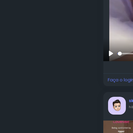
Reproduzi
Faça o logi
s
há