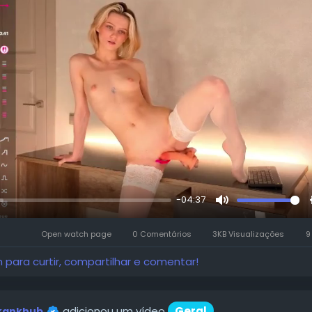
-04:37
r
Mute
Open watch page
0 Comentários
3KB Visualizações
n para curtir, compartilhar e comentar!
adicionou um vídeo
Geral
kankhub