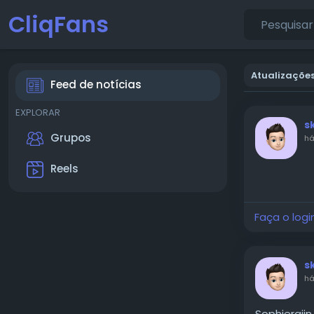
CliqFans
Atualizações
Feed de notícias
EXPLORAR
s
Grupos
há
Reels
Play
Faça o logi
s
há
Sophieraiin