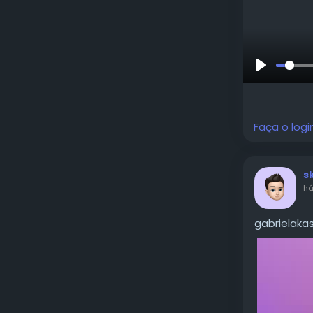
Reproduzi
Faça o logi
s
há
gabrielakas