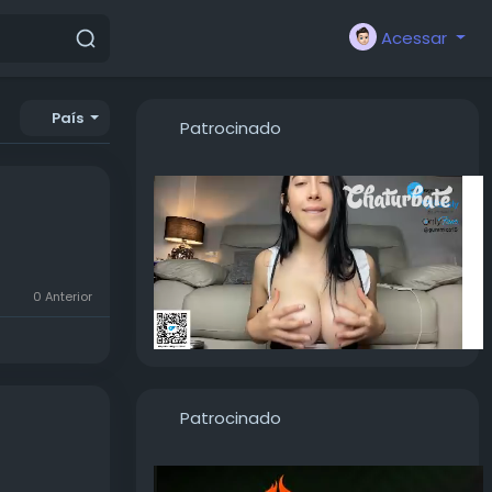
Acessar
País
Patrocinado
Settings
PIP
Enter
fullscreen
s
0 Anterior
Patrocinado