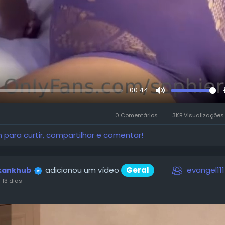
-00:44
r
Mute
0 Comentários
3KB Visualizaçõe
n para curtir, compartilhar e comentar!
adicionou um vídeo
Geral
evangel111
kankhub
 13 dias