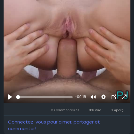
-00:18
Se
Muet
Settings
Image
Plei
divertir
0 Commentaires
7KB Vue
0 Aperçu
dans
écr
l’image
Connectez-vous pour aimer, partager et
commenter!