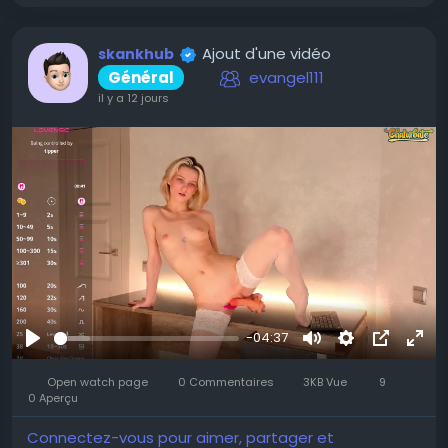
Ajout d'une vidéo
skankhub
Général
evangel111
il y a 12 jours
-04:37
Se
Muet
Settings
Image
Plei
divertir
Open watch page
0 Commentaires
3KB Vue
9
dans
écr
0 Aperçu
l’image
Connectez-vous pour aimer, partager et