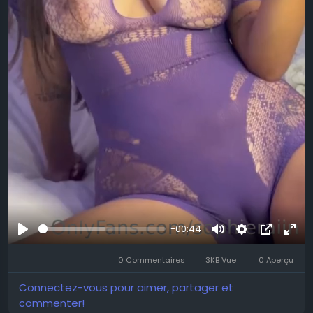
-00:44
Se
Muet
Settings
Image
Plei
divertir
0 Commentaires
3KB Vue
0 Aperçu
dans
écr
l’image
Connectez-vous pour aimer, partager et
commenter!