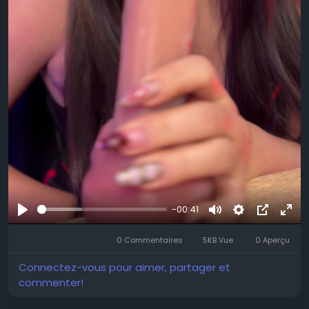
-00:41
Se
Muet
Settings
Image
Plei
divertir
0 Commentaires
5KB Vue
0 Aperçu
dans
écr
l’image
Connectez-vous pour aimer, partager et
commenter!