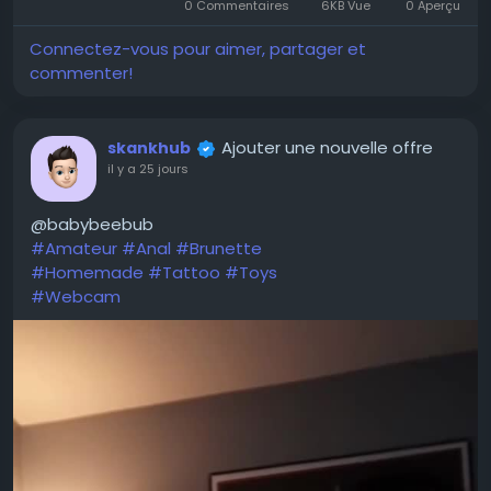
divertir
0 Commentaires
6KB Vue
0 Aperçu
dans
écr
l’image
Connectez-vous pour aimer, partager et
commenter!
Ajouter une nouvelle offre
skankhub
il y a 25 jours
@babybeebub
#Amateur
#Anal
#Brunette
#Homemade
#Tattoo
#Toys
#Webcam