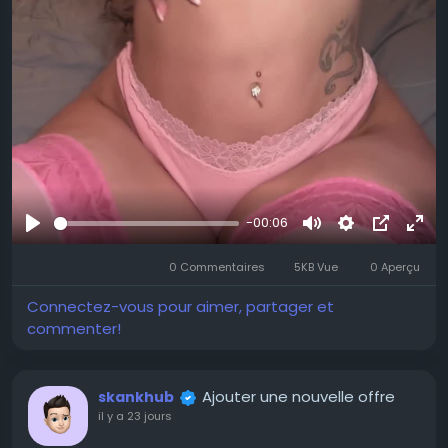
-00:06
Se
Muet
Settings
Image
Plei
divertir
0 Commentaires
5KB Vue
0 Aperçu
dans
écr
l’image
Connectez-vous pour aimer, partager et
commenter!
Ajouter une nouvelle offre
skankhub
il y a 23 jours