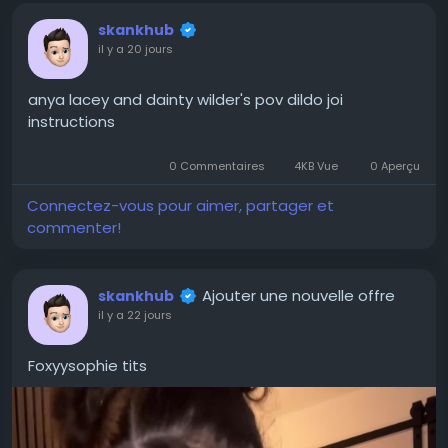
skankhub
il y a 20 jours
anya lacey and dainty wilder's pov dildo joi
instructions
-21:14
Play
Unmute
Settings
PIP
Ente
Play
0 Commentaires
4KB Vue
0 Aperçu
full
Connectez-vous pour aimer, partager et
commenter!
Ajouter une nouvelle offre
skankhub
il y a 22 jours
Foxyysophie tits