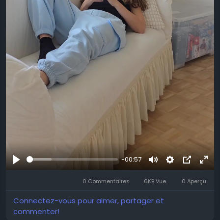
-00:57
Se
Muet
Settings
Image
Plei
divertir
0 Commentaires
6KB Vue
0 Aperçu
dans
écr
l’image
Connectez-vous pour aimer, partager et
commenter!