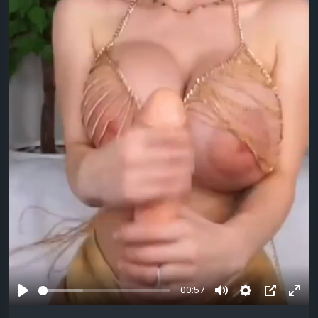
-00:57
Se
Muet
Settings
Image
Plei