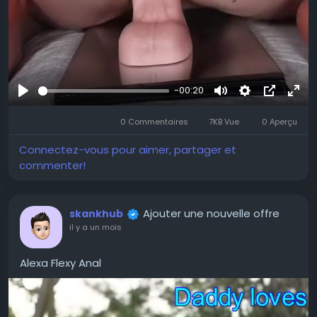
-00:20
Se
Muet
Settings
Image
Plei
divertir
0 Commentaires
7KB Vue
0 Aperçu
dans
écr
l’image
Connectez-vous pour aimer, partager et
commenter!
Ajouter une nouvelle offre
skankhub
il y a un mois
Alexa Flexy Anal