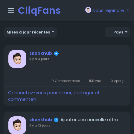
CliqFans
Nous rejoindre
Mises à jour récentes
Pays
skankhub
il y a 4 jours
-28:09
Play
Unmute
Settings
PIP
Ente
Play
0 Commentaires
1KB Vue
0 Aperçu
full
Connectez-vous pour aimer, partager et
commenter!
Ajouter une nouvelle offre
skankhub
il y a 12 jours