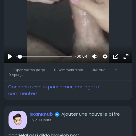
-00:04
Se
Muet
Settings
Image
Plei
divertir
Open watch page
0 Commentaires
4KB Vue
2
dans
écr
0 Aperçu
l’image
Connectez-vous pour aimer, partager et
commenter!
Ajouter une nouvelle offre
skankhub
il y a 19 jours
gabrielakassi dildo blowjob pov