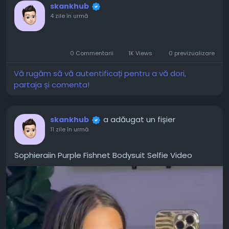
skankhub
4 zile în urmă
-28:10
Play
Unmute
Settings
PIP
Ente
Play
0 Commentarii
1K Views
0 previzualizare
full
Vă rugăm să vă autentificați pentru a vă dori,
partaja și comenta!
a adăugat un fișier
skankhub
11 zile în urmă
Sophieraiin Purple Fishnet Bodysuit Selfie Video