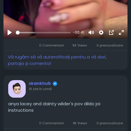
-00:41
Joaca
Mute
Settings
Picture-
Full
0 Commentarii
5K Views
0 previzualizare
in-
Picture
Vă rugăm să vă autentificați pentru a vă dori,
partaja și comenta!
skankhub
19 zile în urmă
anya lacey and dainty wilder's pov dildo joi
instructions
-21:14
Play
Unmute
Settings
PIP
Ente
Play
0 Commentarii
4K Views
0 previzualizare
full