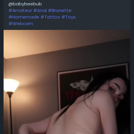
@babybeebub
#Amateur
#Anal
#Brunette
#Homemade
#Tattoo
#Toys
#Webcam