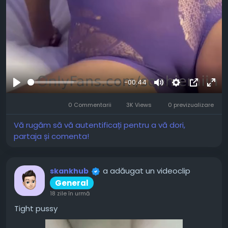
-00:44
Joaca
Mute
Settings
Picture-
Full
0 Commentarii
3K Views
0 previzualizare
in-
Picture
Vă rugăm să vă autentificați pentru a vă dori,
partaja și comenta!
a adăugat un videoclip
skankhub
General
18 zile în urmă
Tight pussy