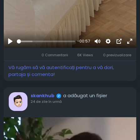
-00:57
Joaca
Mute
Settings
Picture-
Full
0 Commentarii
6K Views
0 previzualizare
in-
Picture
Vă rugăm să vă autentificați pentru a vă dori,
partaja și comenta!
a adăugat un fișier
skankhub
24 de zile în urmă