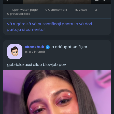
Joaca
Mute
Settings
Picture-
Full
Open watch page
0 Commentarii
4K Views
2
in-
0 previzualizare
Picture
Vă rugăm să vă autentificați pentru a vă dori,
partaja și comenta!
a adăugat un fișier
skankhub
18 zile în urmă
gabrielakassi dildo blowjob pov