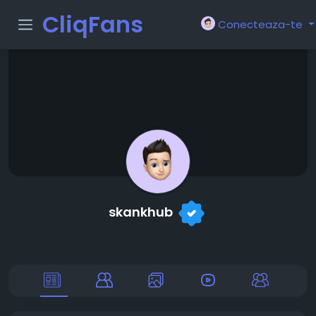
CliqFans
Conecteaza-te
skankhub