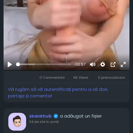
-00:57
Joaca
Mute
Settings
Picture-
Full
0 Commentarii
6K Views
0 previzualizare
in-
Picture
Vă rugăm să vă autentificați pentru a vă dori,
partaja și comenta!
a adăugat un fișier
skankhub
24 de zile în urmă