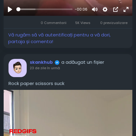
-00:06
Joaca
Mute
Settings
Picture-
Full
0 Commentarii
5K Views
0 previzualizare
in-
Picture
Vă rugăm să vă autentificați pentru a vă dori,
partaja și comenta!
a adăugat un fișier
skankhub
23 de zile în urmă
Rock paper scissors suck