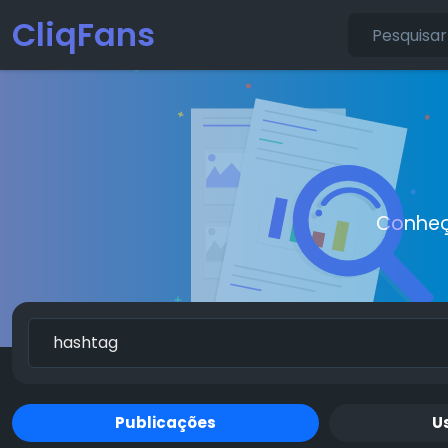
CliqFans
Conheç
Publicações
U